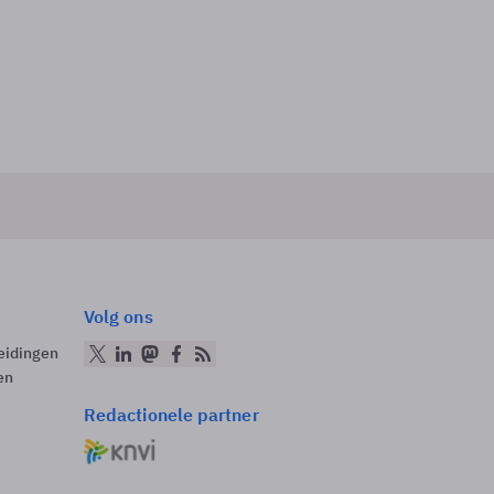
Volg ons
eidingen
en
Redactionele partner