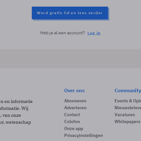
Word gratis lid en lees verder
Heb je al een account?
Log in
Over ons
Community
Abonneren
Events & Opl
ën en informatie
Adverteren
Nieuwsbriev
sformatie. Wij
Contact
Vacatures
t, van onze
Colofon
Whitepapers
uur, wetenschap
Onze app
Privacyinstellingen