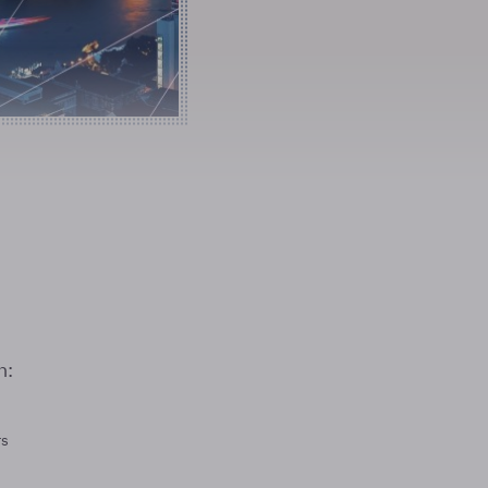
n:
rs