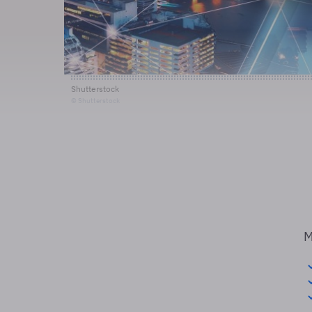
Shutterstock
© Shutterstock
M