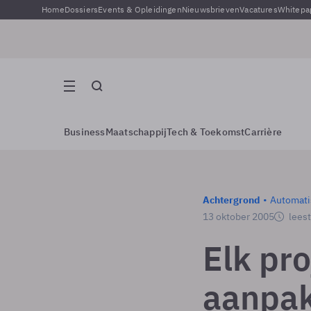
Home
Dossiers
Events & Opleidingen
Nieuwsbrieven
Vacatures
Whitepa
Business
Maatschappij
Tech & Toekomst
Carrière
Achtergrond
Automati
13 oktober 2005
leest
Elk pr
aanpak