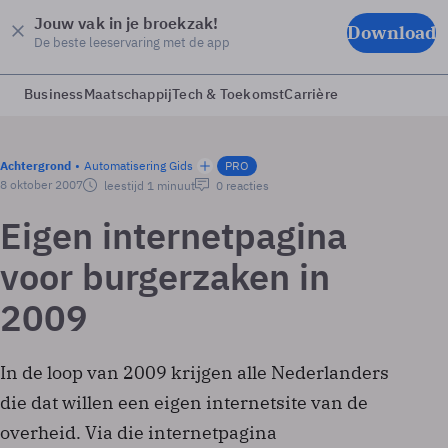
Jouw vak in je broekzak!
Download
De beste leeservaring met de app
Business
Maatschappij
Tech & Toekomst
Carrière
Achtergrond
Automatisering Gids
PRO
8 oktober 2007
leestijd 1 minuut
0 reacties
Eigen internetpagina
voor burgerzaken in
2009
In de loop van 2009 krijgen alle Nederlanders
die dat willen een eigen internetsite van de
overheid. Via die internetpagina