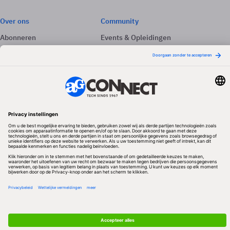
Over ons
Community
Abonneren
Events & Opleidingen
Adverteren
Nieuwsbrieven
Contact
Vacatures
Colofon
Whitepapers
Onze app
Privacyinstellingen
Volg ons
Redactionele partner
Algemene Voorwaarden & Copyrights
Privacy & Cookies