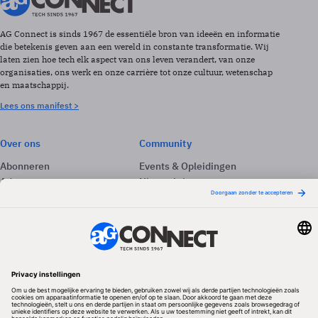
AG Connect is sinds 1967 de essentiële bron van ideeën en informatie
die betekenis geven aan een wereld in constante transformatie. Wij
laten zien hoe tech elk aspect van ons leven verandert, van onze
organisaties, ons werk en onze carrière tot onze cultuur, wetenschap
en maatschappij.
Lees ons manifest >
Over ons
Community
Abonneren
Events & Opleidingen
Adverteren
Nieuwsbrieven
Contact
Vacatures
Colofon
Whitepapers
Onze app
Privacyinstellingen
Volg ons