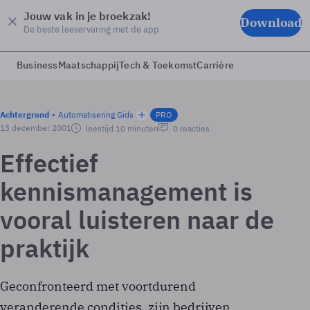
Jouw vak in je broekzak!
Download
De beste leeservaring met de app
Business
Maatschappij
Tech & Toekomst
Carrière
Achtergrond
Automatisering Gids
PRO
13 december 2001
leestijd 10 minuten
0 reacties
Effectief
kennismanagement is
vooral luisteren naar de
praktijk
Geconfronteerd met voortdurend
veranderende condities, zijn bedrijven