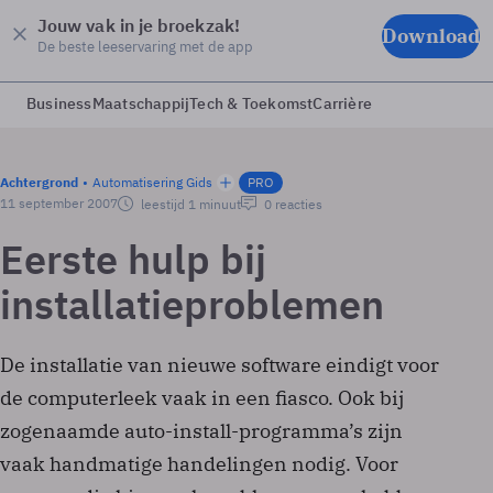
Jouw vak in je broekzak!
Download
De beste leeservaring met de app
Business
Maatschappij
Tech & Toekomst
Carrière
Achtergrond
Automatisering Gids
PRO
11 september 2007
leestijd 1 minuut
0 reacties
Eerste hulp bij
installatieproblemen
De installatie van nieuwe software eindigt voor
de computerleek vaak in een fiasco. Ook bij
zogenaamde auto-install-programma’s zijn
vaak handmatige handelingen nodig. Voor