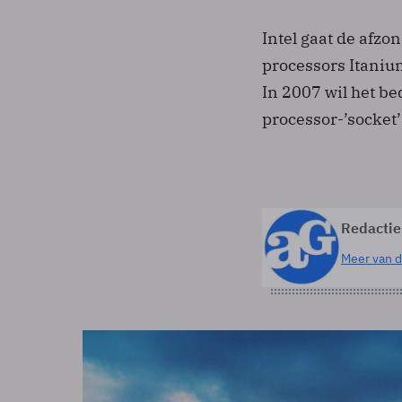
Intel gaat de afzo
processors Itaniu
In 2007 wil het b
processor-’socket
Redactie
Meer van d