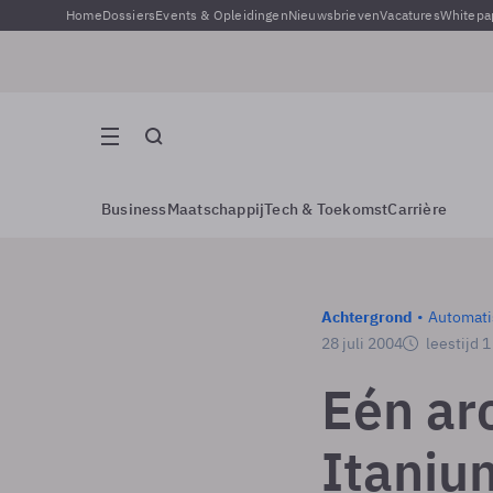
Home
Dossiers
Events & Opleidingen
Nieuwsbrieven
Vacatures
Whitepa
Business
Maatschappij
Tech & Toekomst
Carrière
Achtergrond
Automati
28 juli 2004
leestijd 
Eén ar
Itaniu