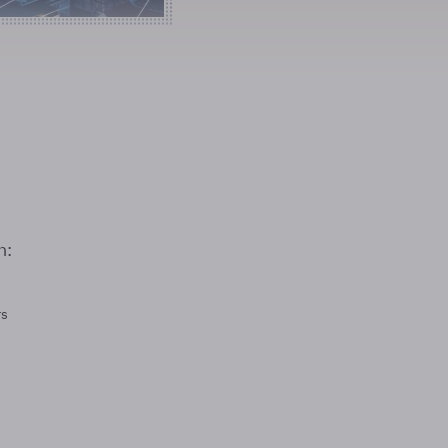
n:
rs