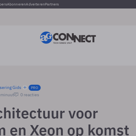
pers
Abonneren
Adverteren
Partners
sering Gids
PRO
1 minuut
0 reacties
chitectuur voor
m en Xeon op komst