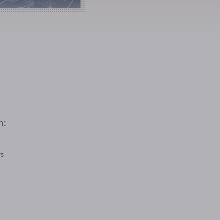
n:
rs