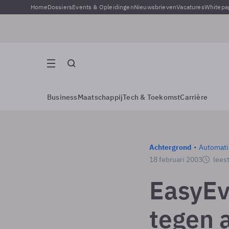
Home
Dossiers
Events & Opleidingen
Nieuwsbrieven
Vacatures
Whitepa
Business
Maatschappij
Tech & Toekomst
Carrière
Achtergrond
Automati
18 februari 2003
leest
EasyEv
tegen a