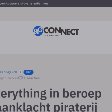
pers
Abonneren
Adverteren
Partners
sering Gids
PRO
ijd 1 minuut
0 reacties
erything in beroep
anklacht piraterij