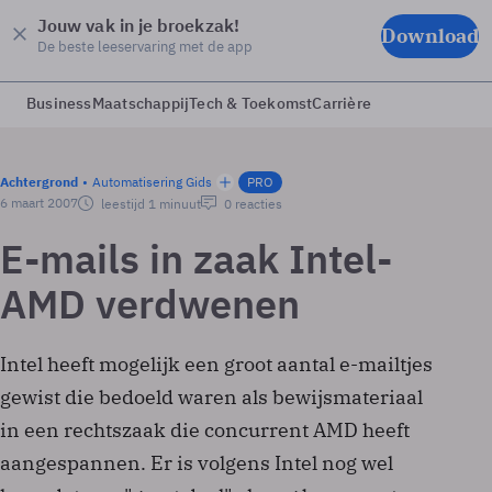
Jouw vak in je broekzak!
Download
De beste leeservaring met de app
Business
Maatschappij
Tech & Toekomst
Carrière
Achtergrond
Automatisering Gids
PRO
6 maart 2007
leestijd 1 minuut
0 reacties
E-mails in zaak Intel-
AMD verdwenen
Intel heeft mogelijk een groot aantal e-mailtjes
gewist die bedoeld waren als bewijsmateriaal
in een rechtszaak die concurrent AMD heeft
aangespannen. Er is volgens Intel nog wel