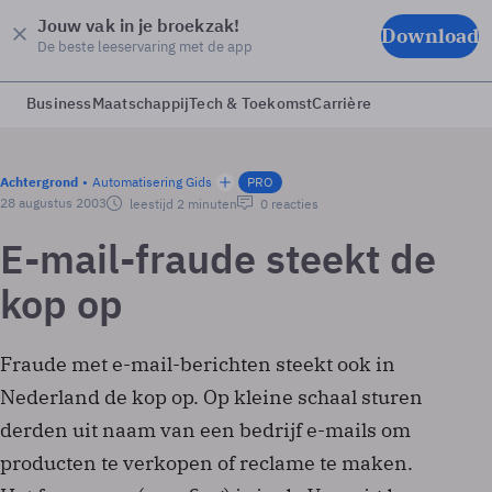
Jouw vak in je broekzak!
Download
De beste leeservaring met de app
Business
Maatschappij
Tech & Toekomst
Carrière
Achtergrond
Automatisering Gids
PRO
28 augustus 2003
leestijd 2 minuten
0 reacties
E-mail-fraude steekt de
kop op
Fraude met e-mail-berichten steekt ook in
Nederland de kop op. Op kleine schaal sturen
derden uit naam van een bedrijf e-mails om
producten te verkopen of reclame te maken.