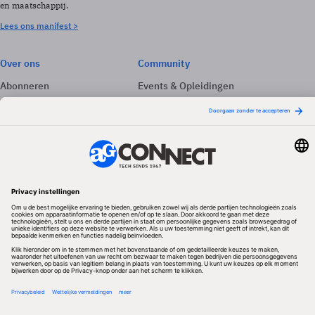
en maatschappij.
Lees ons manifest >
Over ons
Community
Abonneren
Events & Opleidingen
Adverteren
Nieuwsbrieven
Contact
Vacatures
Colofon
Whitepapers
Onze app
Privacyinstellingen
Volg ons
Redactionele partner