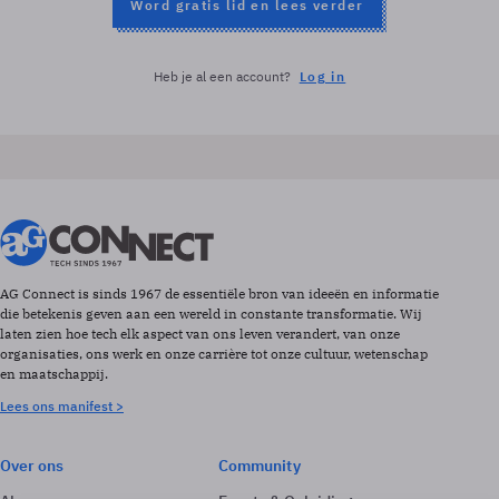
Word gratis lid en lees verder
Heb je al een account?
Log in
AG Connect is sinds 1967 de essentiële bron van ideeën en informatie
die betekenis geven aan een wereld in constante transformatie. Wij
laten zien hoe tech elk aspect van ons leven verandert, van onze
organisaties, ons werk en onze carrière tot onze cultuur, wetenschap
en maatschappij.
Lees ons manifest >
Over ons
Community