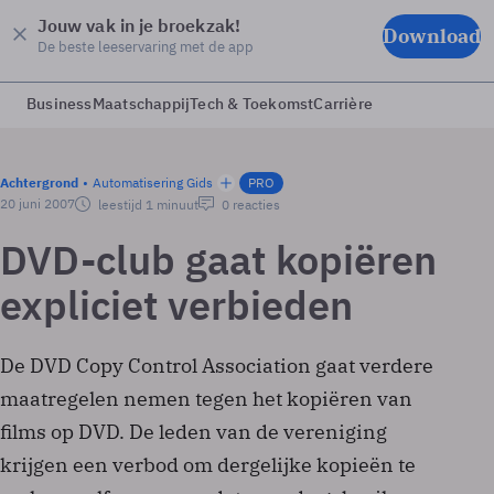
Jouw vak in je broekzak!
Download
De beste leeservaring met de app
Business
Maatschappij
Tech & Toekomst
Carrière
Achtergrond
Automatisering Gids
PRO
20 juni 2007
leestijd 1 minuut
0 reacties
DVD-club gaat kopiëren
expliciet verbieden
De DVD Copy Control Association gaat verdere
maatregelen nemen tegen het kopiëren van
films op DVD. De leden van de vereniging
krijgen een verbod om dergelijke kopieën te