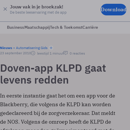
Jouw vak in je broekzak!
Download
De beste leeservaring met de app
Business
Maatschappij
Tech & Toekomst
Carrière
Nieuws
Automatisering Gids
23 september 2010
leestijd 1 minuut
0 reacties
Doven-app KLPD gaat
levens redden
In eerste instantie gaat het om een app voor de
Blackberry, die volgens de KLPD kan worden
gedeclareerd bij de zorgverzekeraar. Dat meldt
de NOS. Volgens de omroep heeft de KLPD de