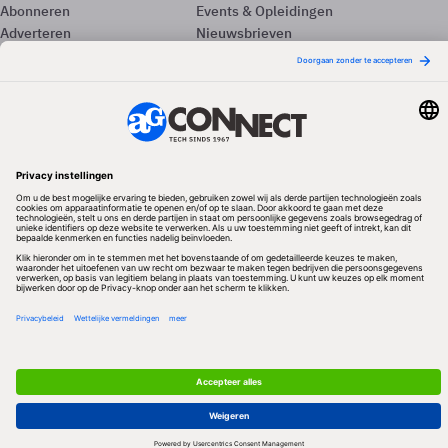
Abonneren
Events & Opleidingen
Adverteren
Nieuwsbrieven
Contact
Vacatures
Colofon
Whitepapers
Onze app
Privacyinstellingen
Volg ons
Redactionele partner
Algemene Voorwaarden & Copyrights
Privacy & Cookies