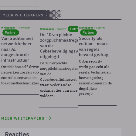
MEER WHITEPAPERS
Whitepaper
Netwerken
Whitepaper
Security
Partner
Whitepaper
Security
Partner
Partner
De 10 verplichte
Van traditioneel
Security als
zorgplichtmaatregelen
netwerkbeheer
cultuur - maak
van de
naar AI
van regels
Cyberbeveiligingswet
aangestuurde
bewust gedrag
uitgelegd
infrastructuur
Cybersecurity
De 10 verplichte
Ontdek hoe self-driving
werkt pas echt als
zorgplichtmaatregelen
netwerken zorgen voor
regels, techniek en
van de
controle, eenvoud en
bewust gedrag
Cyberbeveiligingswet
toekomstbestendigheid.
samenkomen in de
waar Nederlandse
dagelijkse
organisaties aan moeten
praktijk.
voldoen.
MEER WHITEPAPERS
Reacties