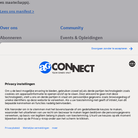
en maatschappij.
Lees ons manifest >
Over ons
Community
Abonneren
Events & Opleidingen
Adverteren
Nieuwsbrieven
Contact
Vacatures
Colofon
Whitepapers
Onze app
Privacyinstellingen
Volg ons
Redactionele partner