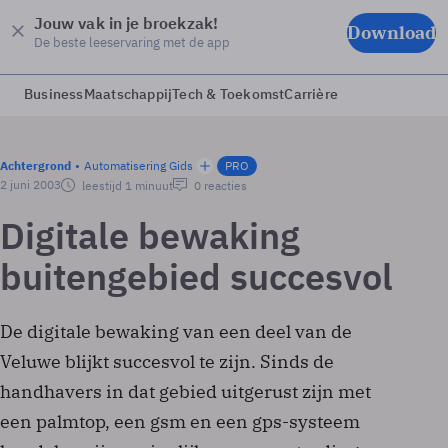
Jouw vak in je broekzak!
Download
De beste leeservaring met de app
Business
Maatschappij
Tech & Toekomst
Carrière
Achtergrond
Automatisering Gids
PRO
2 juni 2003
leestijd 1 minuut
0 reacties
Digitale bewaking
buitengebied succesvol
De digitale bewaking van een deel van de
Veluwe blijkt succesvol te zijn. Sinds de
handhavers in dat gebied uitgerust zijn met
een palmtop, een gsm en een gps-systeem