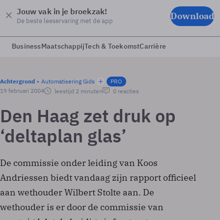
Jouw vak in je broekzak!
Download
De beste leeservaring met de app
Business
Maatschappij
Tech & Toekomst
Carrière
Achtergrond
Automatisering Gids
PRO
19 februari 2004
leestijd 2 minuten
0 reacties
Den Haag zet druk op
‘deltaplan glas’
De commissie onder leiding van Koos
Andriessen biedt vandaag zijn rapport officieel
aan wethouder Wilbert Stolte aan. De
wethouder is er door de commissie van