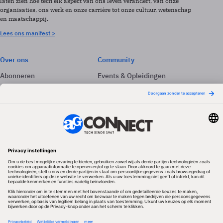
laten zien hoe tech elk aspect van ons leven verandert, van onze
organisaties, ons werk en onze carrière tot onze cultuur, wetenschap
en maatschappij.
Lees ons manifest >
Over ons
Community
Abonneren
Events & Opleidingen
Adverteren
Nieuwsbrieven
Contact
Vacatures
Colofon
Whitepapers
Onze app
Privacyinstellingen
Volg ons
Redactionele partner