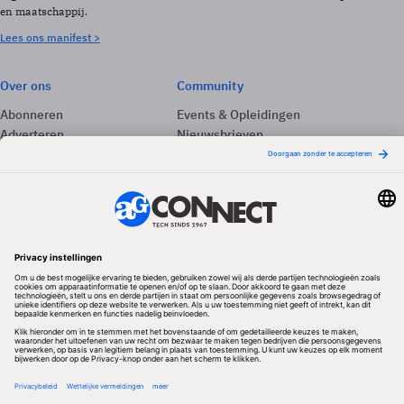
en maatschappij.
Lees ons manifest >
Over ons
Community
Abonneren
Events & Opleidingen
Adverteren
Nieuwsbrieven
Contact
Vacatures
Colofon
Whitepapers
Onze app
Privacyinstellingen
Volg ons
Redactionele partner