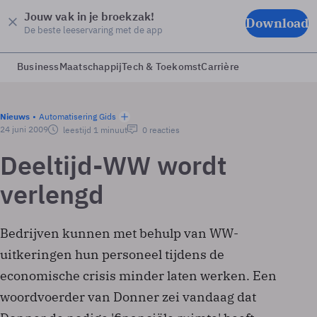
Jouw vak in je broekzak!
Download
De beste leeservaring met de app
Business
Maatschappij
Tech & Toekomst
Carrière
Nieuws
Automatisering Gids
24 juni 2009
leestijd 1 minuut
0 reacties
Deeltijd-WW wordt
verlengd
Bedrijven kunnen met behulp van WW-
uitkeringen hun personeel tijdens de
economische crisis minder laten werken. Een
woordvoerder van Donner zei vandaag dat