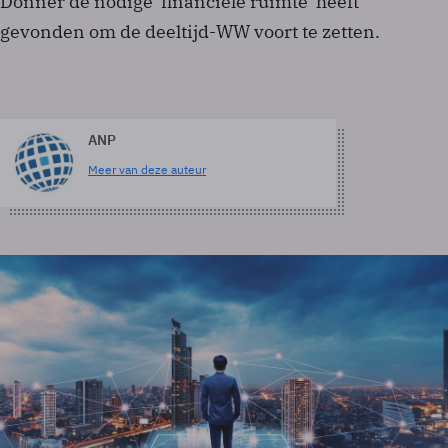
Donner de nodige 'financiële ruimte' heeft
gevonden om de deeltijd-WW voort te zetten.
ANP
Meer van deze auteur