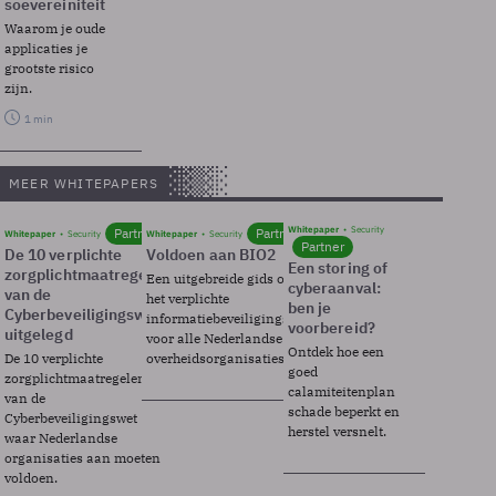
soevereiniteit
Waarom je oude
applicaties je
grootste risico
zijn.
1 min
MEER WHITEPAPERS
Whitepaper
Security
Partner
Partner
Whitepaper
Security
Whitepaper
Security
Partner
De 10 verplichte
Voldoen aan BIO2
Een storing of
zorgplichtmaatregelen
Een uitgebreide gids over BIO2,
cyberaanval:
van de
het verplichte
ben je
Cyberbeveiligingswet
informatiebeveiligingsframework
voorbereid?
uitgelegd
voor alle Nederlandse
Ontdek hoe een
De 10 verplichte
overheidsorganisaties.
goed
zorgplichtmaatregelen
calamiteitenplan
van de
schade beperkt en
Cyberbeveiligingswet
herstel versnelt.
waar Nederlandse
organisaties aan moeten
voldoen.