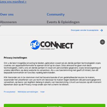
Lees ons manifest >
Over ons
Community
Abonneren
Events & Opleidingen
Adverteren
Nieuwsbrieven
Contact
Vacatures
Colofon
Whitepapers
Onze app
Privacyinstellingen
Volg ons
Redactionele partner
Algemene Voorwaarden & Copyrights