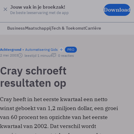
Jouw vak in je broekzak!
Download
De beste leeservaring met de app
Business
Maatschappij
Tech & Toekomst
Carrière
Achtergrond
Automatisering Gids
PRO
2 mei 2003
leestijd 1 minuut
0 reacties
Cray schroeft
resultaten op
Cray heeft in het eerste kwartaal een netto
winst geboekt van 1,2 miljoen dollar, een groei
van 60 procent ten opzichte van het eerste
kwartaal van 2002. Dat verschil wordt