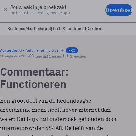
Jouw vak in je broekzak!
Download
De beste leeservaring met de app
Business
Maatschappij
Tech & Toekomst
Carrière
Achtergrond
Automatisering Gids
PRO
30 augustus 2007
leestijd 1 minuut
0 reacties
Commentaar:
Functioneren
Een groot deel van de hedendaagse
arbeidzame mens heeft liever internet dan
water. Dat blijkt uit onderzoek gehouden door
internetprovider XS4All. De helft van de