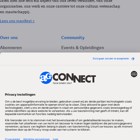
laten zien hoe tech elk aspect van ons leven verandert, van onze
organisaties, ons werk en onze carrière tot onze cultuur, wetenschap
en maatschappij.
Lees ons manifest >
Over ons
Community
Abonneren
Events & Opleidingen
Adverteren
Nieuwsbrieven
Contact
Vacatures
Colofon
Whitepapers
Onze app
Privacyinstellingen
Volg ons
Redactionele partner