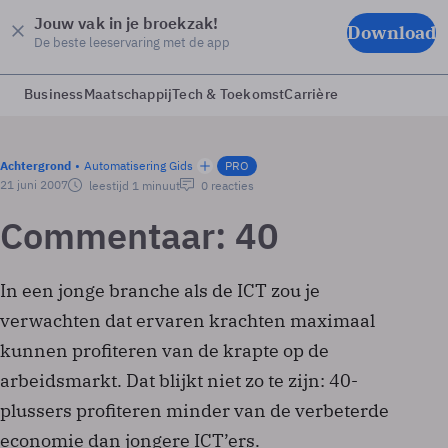
Jouw vak in je broekzak!
Download
De beste leeservaring met de app
Business
Maatschappij
Tech & Toekomst
Carrière
Achtergrond
Automatisering Gids
PRO
21 juni 2007
leestijd 1 minuut
0 reacties
Commentaar: 40
In een jonge branche als de ICT zou je
verwachten dat ervaren krachten maximaal
kunnen profiteren van de krapte op de
arbeidsmarkt. Dat blijkt niet zo te zijn: 40-
plussers profiteren minder van de verbeterde
economie dan jongere ICT’ers.