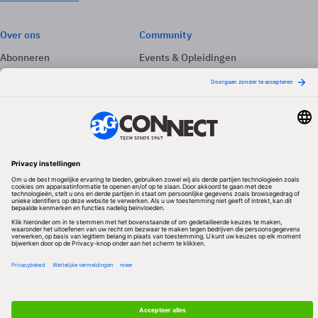
Over ons
Community
Abonneren
Events & Opleidingen
Adverteren
Nieuwsbrieven
Contact
Vacatures
Colofon
Whitepapers
Onze app
Privacyinstellingen
Volg ons
Redactionele partner
Algemene Voorwaarden & Copyrights
Privacy & Cookies