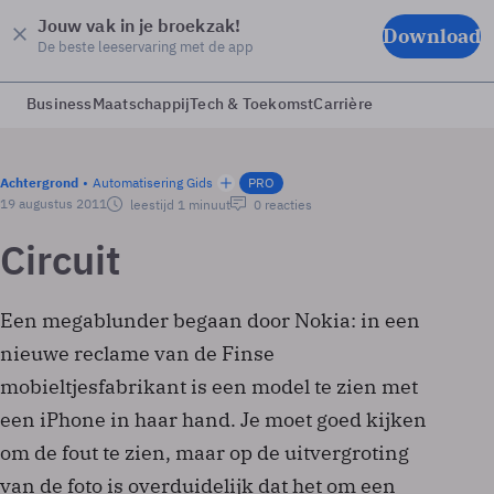
Jouw vak in je broekzak!
Download
De beste leeservaring met de app
Business
Maatschappij
Tech & Toekomst
Carrière
Achtergrond
Automatisering Gids
PRO
19 augustus 2011
leestijd 1 minuut
0 reacties
Circuit
Een megablunder begaan door Nokia: in een
nieuwe reclame van de Finse
mobieltjesfabrikant is een model te zien met
een iPhone in haar hand. Je moet goed kijken
om de fout te zien, maar op de uitvergroting
van de foto is overduidelijk dat het om een