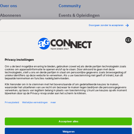
Over ons
Community
Abonneren
Events & Opleidingen
Adverteren
Nieuwsbrieven
Contact
Vacatures
Colofon
Whitepapers
Onze app
Privacyinstellingen
Volg ons
Redactionele partner
Algemene Voorwaarden & Copyrights
Privacy & Cookies