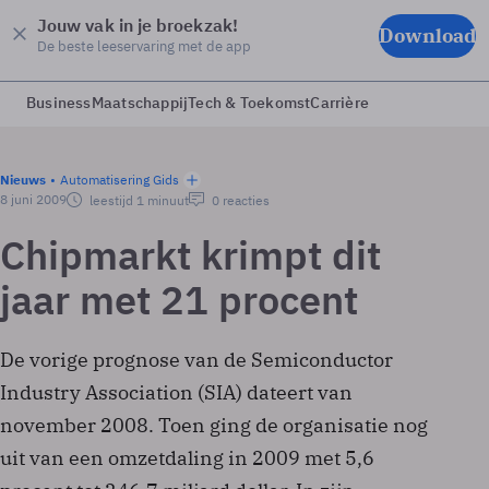
Jouw vak in je broekzak!
Download
De beste leeservaring met de app
Business
Maatschappij
Tech & Toekomst
Carrière
Nieuws
Automatisering Gids
8 juni 2009
leestijd 1 minuut
0 reacties
Chipmarkt krimpt dit
jaar met 21 procent
De vorige prognose van de Semiconductor
Industry Association (SIA) dateert van
november 2008. Toen ging de organisatie nog
uit van een omzetdaling in 2009 met 5,6