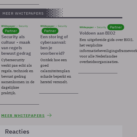
MEER WHITEPAPERS
Whitepaper
Security
Whitepaper
Security
Partner
Whitepaper
Security
Partner
Partner
Voldoen aan BIO2
Security als
Een storing of
Een uitgebreide gids over BIO2,
cultuur - maak
cyberaanval:
het verplichte
van regels
ben je
informatiebeveiligingsframewor
bewust gedrag
voorbereid?
voor alle Nederlandse
Cybersecurity
Ontdek hoe een
overheidsorganisaties.
werkt pas echt als
goed
regels, techniek en
calamiteitenplan
bewust gedrag
schade beperkt en
samenkomen in de
herstel versnelt.
dagelijkse
praktijk.
MEER WHITEPAPERS
Reacties