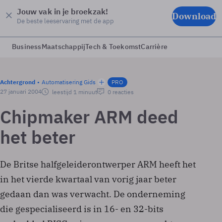
Jouw vak in je broekzak!
Download
De beste leeservaring met de app
Business
Maatschappij
Tech & Toekomst
Carrière
Achtergrond
Automatisering Gids
PRO
27 januari 2004
leestijd 1 minuut
0 reacties
Chipmaker ARM deed
het beter
De Britse halfgeleiderontwerper ARM heeft het
in het vierde kwartaal van vorig jaar beter
gedaan dan was verwacht. De onderneming
die gespecialiseerd is in 16- en 32-bits