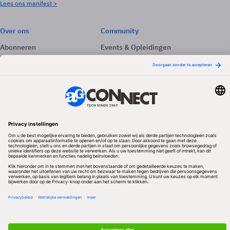
Lees ons manifest >
Over ons
Community
Abonneren
Events & Opleidingen
Adverteren
Nieuwsbrieven
Contact
Vacatures
Colofon
Whitepapers
Onze app
Privacyinstellingen
Volg ons
Redactionele partner
Algemene Voorwaarden & Copyrights