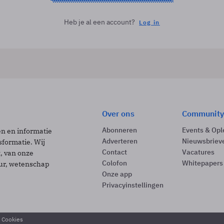
Heb je al een account?
Log in
Over ons
Community
Abonneren
Events & Opl
ën en informatie
Adverteren
Nieuwsbriev
sformatie. Wij
Contact
Vacatures
t, van onze
Colofon
Whitepapers
uur, wetenschap
Onze app
Privacyinstellingen
& Cookies