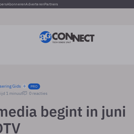
pers
Abonneren
Adverteren
Partners
sering Gids
PRO
ijd 1 minuut
0 reacties
edia begint in juni
DTV