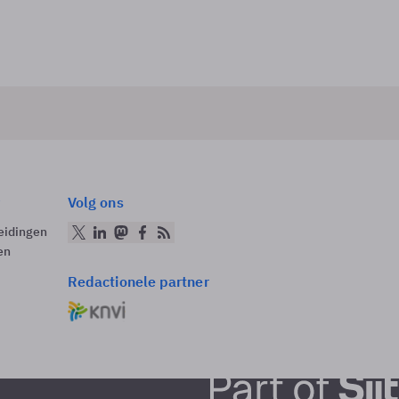
Volg ons
eidingen
en
Redactionele partner