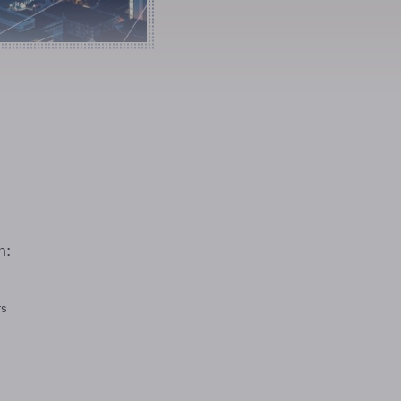
n:
rs