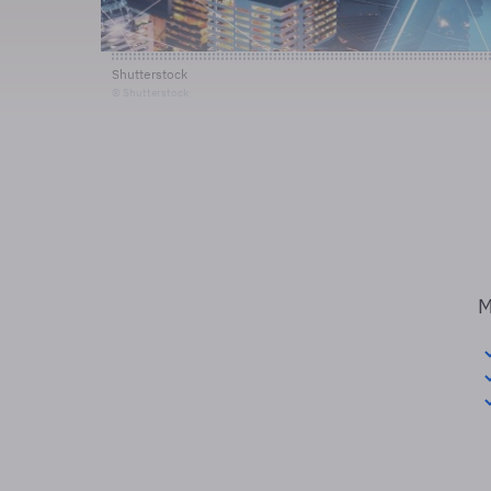
Shutterstock
© Shutterstock
M