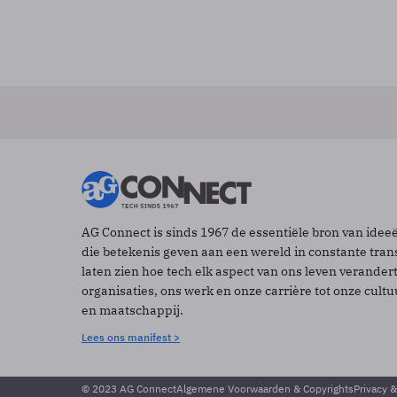
AG Connect is sinds 1967 de essentiële bron van idee
die betekenis geven aan een wereld in constante tran
laten zien hoe tech elk aspect van ons leven verander
organisaties, ons werk en onze carrière tot onze cult
en maatschappij.
Lees ons manifest >
© 2023 AG Connect
Algemene Voorwaarden & Copyrights
Privacy 