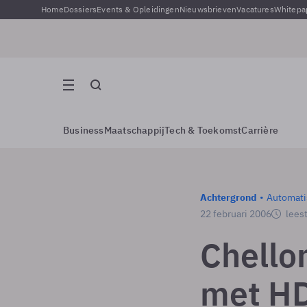
Home
Dossiers
Events & Opleidingen
Nieuwsbrieven
Vacatures
Whitepa
Business
Maatschappij
Tech & Toekomst
Carrière
Achtergrond
Automati
22 februari 2006
leest
Chellom
met H