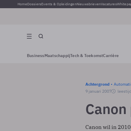
Home
Dossiers
Events & Opleidingen
Nieuwsbrieven
Vacatures
Whitepa
Business
Maatschappij
Tech & Toekomst
Carrière
Achtergrond
Automati
9 januari 2007
leestij
Canon 
Canon wil in 2010 