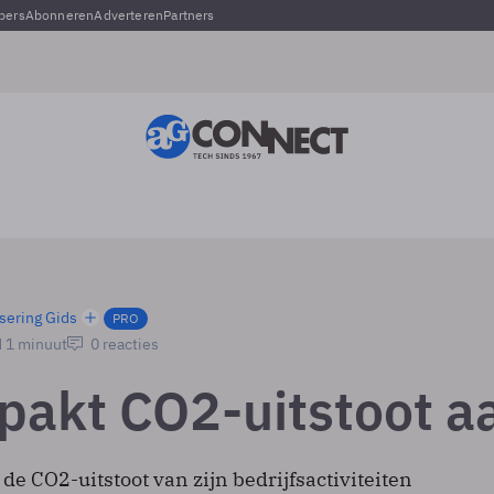
pers
Abonneren
Adverteren
Partners
sering Gids
PRO
d 1 minuut
0 reacties
pakt CO2-uitstoot a
de CO2-uitstoot van zijn bedrijfsactiviteiten