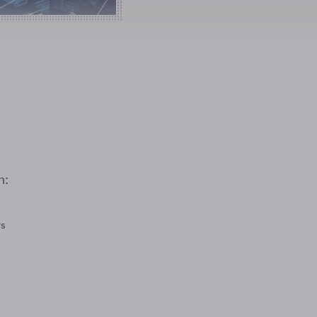
n:
rs