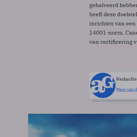
gehalveerd hebben 
heeft deze doelste
inrichten van ee
14001-norm. Canon
van certificering
Redactie
Meer van d