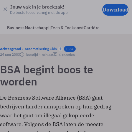
Jouw vak in je broekzak!
Download
De beste leeservaring met de app
Business
Maatschappij
Tech & Toekomst
Carrière
Achtergrond
Automatisering Gids
PRO
24 juni 2003
leestijd 1 minuut
0 reacties
BSA begint boos te
worden
De Business Software Alliance (BSA) gaat
bedrijven harder aanspreken op hun gedrag
waar het gaat om illegaal gekopieerde
software. Volgens de BSA laten de meeste