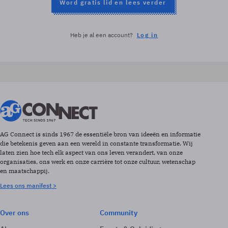
Word gratis lid en lees verder
Heb je al een account?
Log in
AG Connect is sinds 1967 de essentiële bron van ideeën en informatie
die betekenis geven aan een wereld in constante transformatie. Wij
laten zien hoe tech elk aspect van ons leven verandert, van onze
organisaties, ons werk en onze carrière tot onze cultuur, wetenschap
en maatschappij.
Lees ons manifest >
Over ons
Community