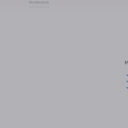
Shutterstock
© Shutterstock
M