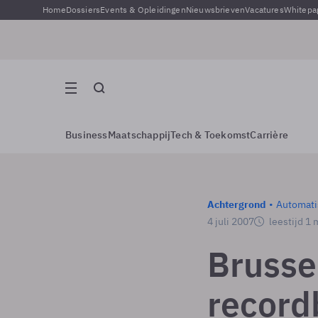
Home
Dossiers
Events & Opleidingen
Nieuwsbrieven
Vacatures
Whitepa
Business
Maatschappij
Tech & Toekomst
Carrière
Achtergrond
Automati
4 juli 2007
leestijd 1 
Brussel
record