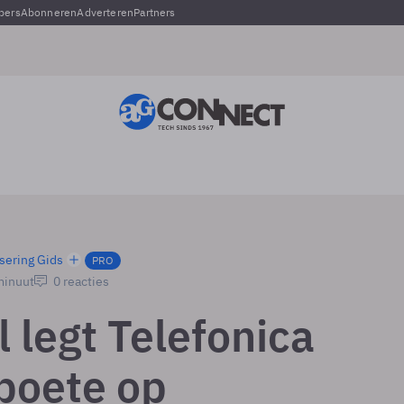
pers
Abonneren
Adverteren
Partners
sering Gids
PRO
minuut
0 reacties
 legt Telefonica
boete op