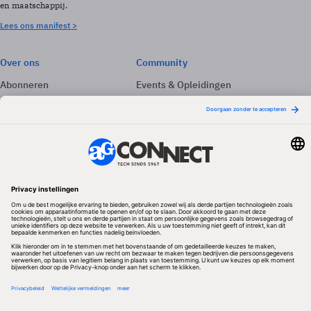
en maatschappij.
Lees ons manifest >
Over ons
Community
Abonneren
Events & Opleidingen
Adverteren
Nieuwsbrieven
Contact
Vacatures
Colofon
Whitepapers
Onze app
Privacyinstellingen
Volg ons
Redactionele partner