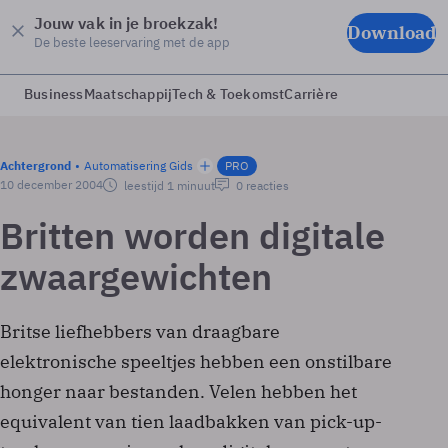
Jouw vak in je broekzak!
Download
De beste leeservaring met de app
Business
Maatschappij
Tech & Toekomst
Carrière
Achtergrond
Automatisering Gids
PRO
10 december 2004
leestijd 1 minuut
0 reacties
Britten worden digitale
zwaargewichten
Britse liefhebbers van draagbare
elektronische speeltjes hebben een onstilbare
honger naar bestanden. Velen hebben het
equivalent van tien laadbakken van pick-up-