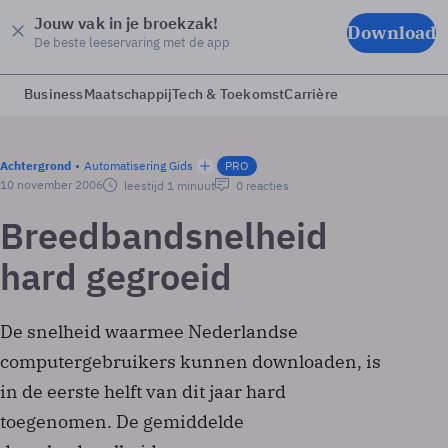
Jouw vak in je broekzak!
Download
De beste leeservaring met de app
Business
Maatschappij
Tech & Toekomst
Carrière
Achtergrond
Automatisering Gids
PRO
10 november 2006
leestijd 1 minuut
0 reacties
Breedbandsnelheid
hard gegroeid
De snelheid waarmee Nederlandse
computergebruikers kunnen downloaden, is
in de eerste helft van dit jaar hard
toegenomen. De gemiddelde