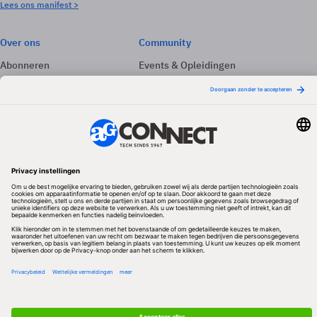
Lees ons manifest >
Over ons
Community
Abonneren
Events & Opleidingen
Adverteren
Nieuwsbrieven
Contact
Vacatures
Colofon
Whitepapers
Onze app
Privacyinstellingen
Volg ons
Redactionele partner
Algemene Voorwaarden & Copyrights