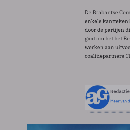
De Brabantse Com
enkele kanttekenin
door de partijen d
gaat om het het B
werken aan uitvoer
coalitiepartners 
Redactie
Meer van d