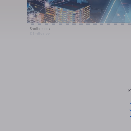
Shutterstock
© Shutterstock
M