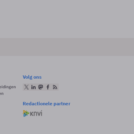
Volg ons
eidingen
en
Redactionele partner