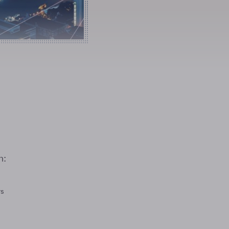
n:
rs