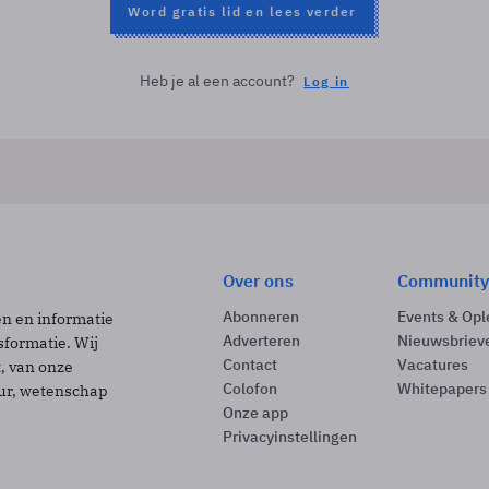
Word gratis lid en lees verder
Heb je al een account?
Log in
Over ons
Community
Abonneren
Events & Opl
ën en informatie
Adverteren
Nieuwsbriev
sformatie. Wij
Contact
Vacatures
t, van onze
Colofon
Whitepapers
uur, wetenschap
Onze app
Privacyinstellingen