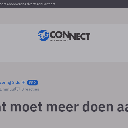
pers
Abonneren
Adverteren
Partners
sering Gids
PRO
 1 minuut
0 reacties
t moet meer doen a