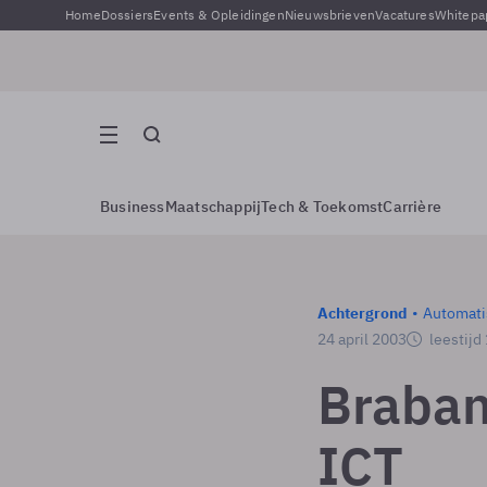
Home
Dossiers
Events & Opleidingen
Nieuwsbrieven
Vacatures
Whitepa
Business
Maatschappij
Tech & Toekomst
Carrière
Achtergrond
Automati
24 april 2003
leestijd
Braban
ICT