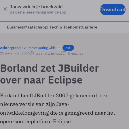
Jouw vak in je broekzak!
Download
De beste leeservaring met de app
Business
Maatschappij
Tech & Toekomst
Carrière
Achtergrond
Automatisering Gids
PRO
21 november 2006
leestijd 1 minuut
0 reacties
Borland zet JBuilder
over naar Eclipse
Borland heeft JBuilder 2007 gelanceerd, een
nieuwe versie van zijn Java-
ontwikkelomgeving die is gemigreerd naar het
open-sourceplatform Eclipse.