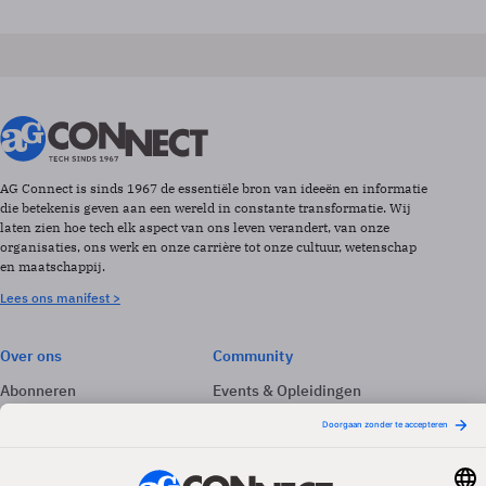
AG Connect is sinds 1967 de essentiële bron van ideeën en informatie
die betekenis geven aan een wereld in constante transformatie. Wij
laten zien hoe tech elk aspect van ons leven verandert, van onze
organisaties, ons werk en onze carrière tot onze cultuur, wetenschap
en maatschappij.
Lees ons manifest >
Over ons
Community
Abonneren
Events & Opleidingen
Adverteren
Nieuwsbrieven
Contact
Vacatures
Colofon
Whitepapers