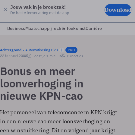
Jouw vak in je broekzak!
Download
De beste leeservaring met de app
Business
Maatschappij
Tech & Toekomst
Carrière
Achtergrond
Automatisering Gids
PRO
22 februari 2008
leestijd 1 minuut
0 reacties
Bonus en meer
loonverhoging in
nieuwe KPN-cao
Het personeel van telecomconcern KPN krijgt
in een nieuwe cao meer loonsverhoging en
een winstuitkering. Dit en volgend jaar krijgt