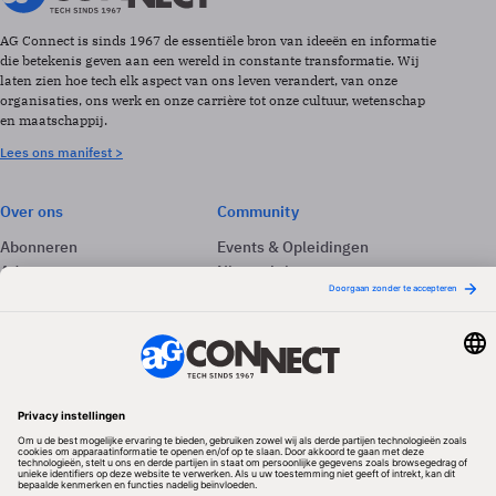
AG Connect is sinds 1967 de essentiële bron van ideeën en informatie
die betekenis geven aan een wereld in constante transformatie. Wij
laten zien hoe tech elk aspect van ons leven verandert, van onze
organisaties, ons werk en onze carrière tot onze cultuur, wetenschap
en maatschappij.
Lees ons manifest >
Over ons
Community
Abonneren
Events & Opleidingen
Adverteren
Nieuwsbrieven
Contact
Vacatures
Colofon
Whitepapers
Onze app
Privacyinstellingen
Volg ons