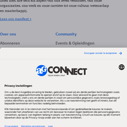
laten zien hoe tech elk aspect van ons leven verandert, van onze
organisaties, ons werk en onze carrière tot onze cultuur, wetenschap
en maatschappij.
Lees ons manifest >
Over ons
Community
Abonneren
Events & Opleidingen
Adverteren
Nieuwsbrieven
Contact
Vacatures
Colofon
Whitepapers
Onze app
Privacyinstellingen
Volg ons
Redactionele partner