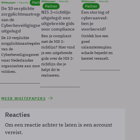
Whitepaper
Security
Whitepaper
Security
Partner
Whitepaper
Security
Partner
Partner
De 10 verplichte
NIS 2-richtlijn
Een storing of
zorgplichtmaatregelen
uitgelegd: een
cyberaanval:
van de
uitgebreide gids
ben je
Cyberbeveiligingswet
voor compliance
voorbereid?
uitgelegd
Ben je compliant
Ontdek hoe een
De 10 verplichte
met de NIS 2-
goed
zorgplichtmaatregelen
richtlijn? Hier vind
calamiteitenplan
van de
je een uitgebreide
schade beperkt en
Cyberbeveiligingswet
gids over de NIS 2-
herstel versnelt.
waar Nederlandse
richtlijn die je
organisaties aan moeten
helpt dit te
voldoen.
realiseren.
MEER WHITEPAPERS
Reacties
Om een reactie achter te laten is een account
vereist.