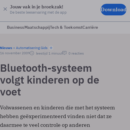
Jouw vak in je broekzak!
Download
De beste leeservaring met de app
Business
Maatschappij
Tech & Toekomst
Carrière
Nieuws
Automatisering Gids
16 november 2009
leestijd 1 minuut
0 reacties
Bluetooth-systeem
volgt kinderen op de
voet
Volwassenen en kinderen die met het systeem
hebben geëxperimenteerd vinden niet dat ze
daarmee te veel controle op anderen