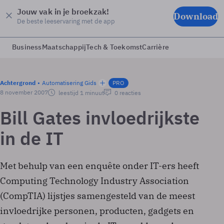
Jouw vak in je broekzak!
Download
De beste leeservaring met de app
Business
Maatschappij
Tech & Toekomst
Carrière
Achtergrond
Automatisering Gids
PRO
8 november 2007
leestijd 1 minuut
0 reacties
Bill Gates invloedrijkste
in de IT
Met behulp van een enquête onder IT-ers heeft
Computing Technology Industry Association
(CompTIA) lijstjes samengesteld van de meest
invloedrijke personen, producten, gadgets en