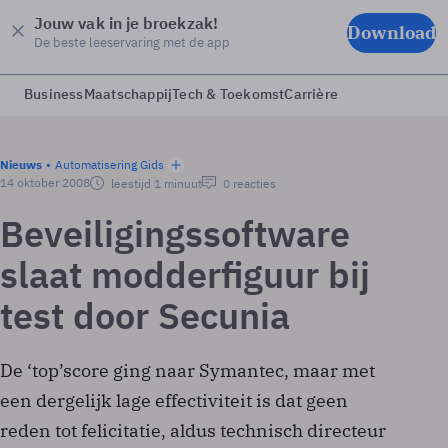
Jouw vak in je broekzak!
Download
De beste leeservaring met de app
Business
Maatschappij
Tech & Toekomst
Carrière
Nieuws
Automatisering Gids
14 oktober 2008
leestijd 1 minuut
0 reacties
Beveiligingssoftware
slaat modderfiguur bij
test door Secunia
De ‘top’score ging naar Symantec, maar met
een dergelijk lage effectiviteit is dat geen
reden tot felicitatie, aldus technisch directeur