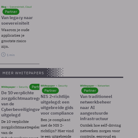
Blog
Soevereinteit, Cloud
Partner
Van legacy naar
soevereiniteit
Waarom je oude
applicaties je
grootste risico
zijn.
1 min
MEER WHITEPAPERS
Whitepaper
Security
Whitepaper
Netwerken
Partner
Whitepaper
Security
Partner
Partner
De 10 verplichte
NIS 2-richtlijn
Van traditioneel
zorgplichtmaatregelen
uitgelegd: een
netwerkbeheer
van de
uitgebreide gids
naar AI
Cyberbeveiligingswet
voor compliance
aangestuurde
uitgelegd
infrastructuur
Ben je compliant
De 10 verplichte
met de NIS 2-
Ontdek hoe self-driving
zorgplichtmaatregelen
richtlijn? Hier vind
netwerken zorgen voor
van de
je een uitgebreide
controle, eenvoud en