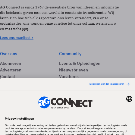
AG Connect is sinds 1967 de essentiële bron van ideeën en informatie
die betekenis geven aan een wereld in constante transformatie. Wij
laten zien hoe tech elk aspect van ons leven verandert, van onze
organisaties, ons werk en onze carrière tot onze cultuur, wetenschap
en maatschappij.
Lees ons manifest >
Over ons
Community
Abonneren
Events & Opleidingen
Adverteren
Nieuwsbrieven
Contact
Vacatures
Colofon
Whitepapers
Onze app
Privacyinstellingen
Volg ons