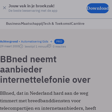
Jouw vak in je broekzak!
Download
De beste leeservaring met de app
Business
Maatschappij
Tech & Toekomst
Carrière
Achtergrond
Automatisering Gids
PRO
29 maart 2005
leestijd 1 minuut
0 reacties
BBned neemt
aanbieder
internettelefonie over
BBned, dat in Nederland hard aan de weg
timmert met breedbanddiensten voor
telecompartijen en internetaanbieders, heeft