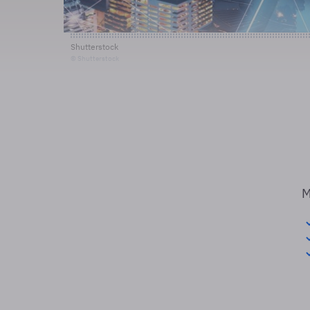
Shutterstock
© Shutterstock
M