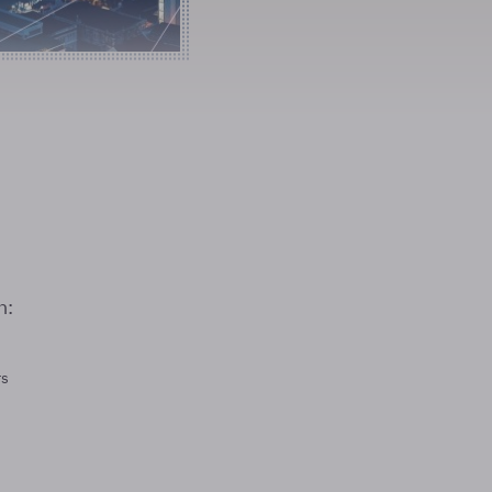
n:
rs