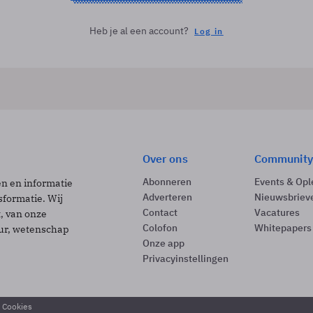
Heb je al een account?
Log in
Over ons
Community
Abonneren
Events & Opl
ën en informatie
Adverteren
Nieuwsbriev
sformatie. Wij
Contact
Vacatures
t, van onze
Colofon
Whitepapers
uur, wetenschap
Onze app
Privacyinstellingen
& Cookies