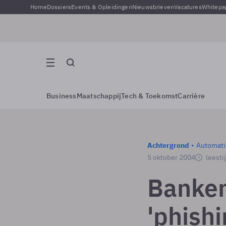
Home
Dossiers
Events & Opleidingen
Nieuwsbrieven
Vacatures
Whitepa
Business
Maatschappij
Tech & Toekomst
Carrière
Achtergrond
Automati
5 oktober 2004
leesti
Banken
'phishi