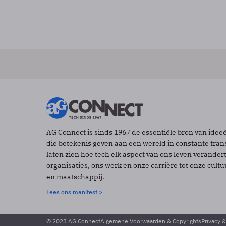
AG Connect is sinds 1967 de essentiële bron van idee
die betekenis geven aan een wereld in constante tran
laten zien hoe tech elk aspect van ons leven verander
organisaties, ons werk en onze carrière tot onze cult
en maatschappij.
Lees ons manifest >
© 2023 AG Connect
Algemene Voorwaarden & Copyrights
Privacy 