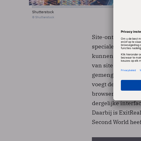
Shutterstock
© Shutterstock
Site-ontwikkelaar
speciale toolbox, 
kunnen vormgeven
van site naar sit
gemengd. Over he
voegt deze niet vo
browser vindt. Dat
dergelijke interfa
Daarbij is ExitReal
Second World heeft