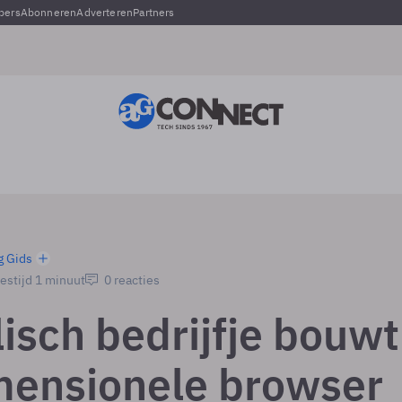
pers
Abonneren
Adverteren
Partners
g Gids
estijd 1 minuut
0 reacties
isch bedrijfje bouwt
mensionele browser