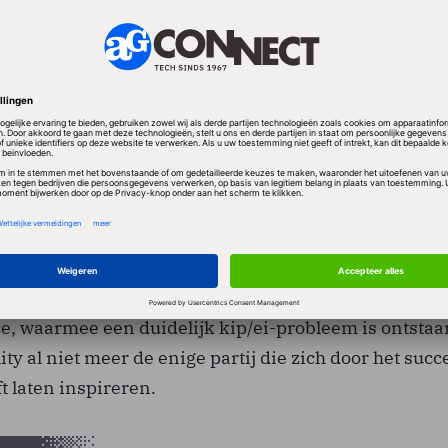
s kunnen hun site ook afstemmen op ExitReality met
waarmee (net als in Second Life) ook gebruikers hun 
. Gebruikers kunnen ook een profiel aanmaken dat
e meenemen.De eerste indrukken van gebruikers zijn
t algemeen maakt de zware 3D-interface indruk, ma
ldoende toe aan wat een gebruiker normaliter in zijn
 komt vooral doordat sites niet zijn gemaakt voor ee
ce, waarmee een duidelijk kip/ei-probleem is ontstaa
ity al niet meer de enige partij die zich door het suc
 laten inspireren.