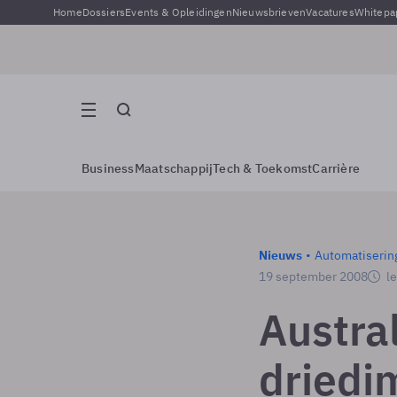
Home
Dossiers
Events & Opleidingen
Nieuwsbrieven
Vacatures
Whitepa
Business
Maatschappij
Tech & Toekomst
Carrière
Nieuws
Automatiserin
19 september 2008
le
Austral
driedi