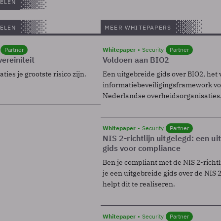
ELEN
ELEN
MEER WHITEPAPERS
Partner
Whitepaper
Security
Partner
ereiniteit
Voldoen aan BIO2
ies je grootste risico zijn.
Een uitgebreide gids over BIO2, het 
informatiebeveiligingsframework voo
Nederlandse overheidsorganisaties
Whitepaper
Security
Partner
NIS 2-richtlijn uitgelegd: een u
gids voor compliance
Ben je compliant met de NIS 2-richtl
je een uitgebreide gids over de NIS 2-
helpt dit te realiseren.
Whitepaper
Security
Partner