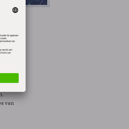
 een
ruimte
 ze
ar
n
n.
ces van