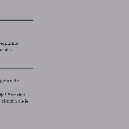
verplichte
r alle
.
itgebreide
ijn? Hier vind
richtlijn die je