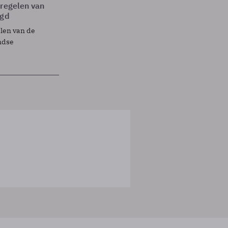
tregelen van
egd
elen van de
ndse