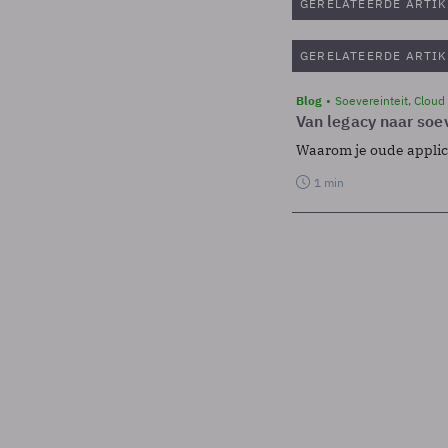
GERELATEERDE ARTIK
GERELATEERDE ARTIK
Blog
Soevereinteit, Cloud
Van legacy naar soev
Waarom je oude applicat
1 min