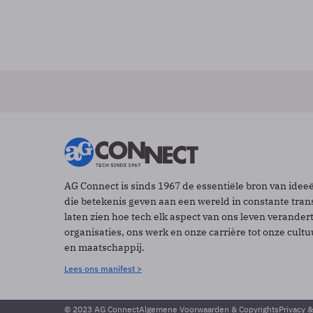
AG Connect is sinds 1967 de essentiële bron van idee
die betekenis geven aan een wereld in constante tran
laten zien hoe tech elk aspect van ons leven verander
organisaties, ons werk en onze carrière tot onze cult
en maatschappij.
Lees ons manifest >
© 2023 AG Connect
Algemene Voorwaarden & Copyrights
Privacy 