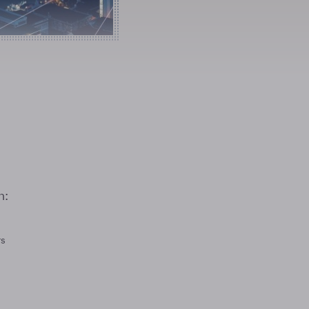
n:
rs