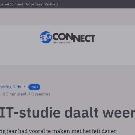
pers
Abonneren
Adverteren
Partners
sering Gids
PRO
ijd 3 minuten
0 reacties
IT-studie daalt wee
rig jaar had vooral te maken met het feit dat er