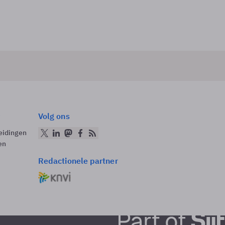
Volg ons
eidingen
en
Redactionele partner