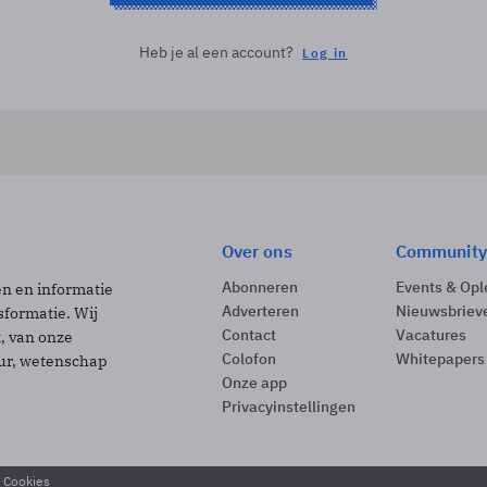
Heb je al een account?
Log in
Over ons
Community
Abonneren
Events & Opl
ën en informatie
Adverteren
Nieuwsbriev
sformatie. Wij
Contact
Vacatures
t, van onze
Colofon
Whitepapers
uur, wetenschap
Onze app
Privacyinstellingen
& Cookies