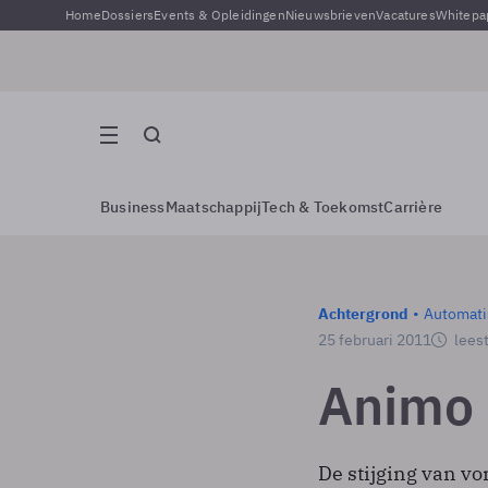
Home
Dossiers
Events & Opleidingen
Nieuwsbrieven
Vacatures
Whitepa
Business
Maatschappij
Tech & Toekomst
Carrière
Achtergrond
Automati
25 februari 2011
leest
Animo 
De stijging van vo