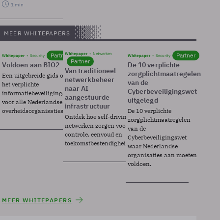
1 min
MEER WHITEPAPERS
Whitepaper
Netwerken
Partner
Partner
Whitepaper
Security
Whitepaper
Security
Partner
Voldoen aan BIO2
De 10 verplichte
Van traditioneel
zorgplichtmaatregelen
Een uitgebreide gids over BIO2,
netwerkbeheer
van de
het verplichte
naar AI
Cyberbeveiligingswet
informatiebeveiligingsframework
aangestuurde
uitgelegd
voor alle Nederlandse
infrastructuur
overheidsorganisaties.
De 10 verplichte
Ontdek hoe self-driving
zorgplichtmaatregelen
netwerken zorgen voor
van de
controle, eenvoud en
Cyberbeveiligingswet
toekomstbestendigheid.
waar Nederlandse
organisaties aan moeten
voldoen.
MEER WHITEPAPERS