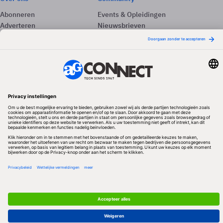
Abonneren
Events & Opleidingen
Adverteren
Nieuwsbrieven
Contact
Vacatures
Colofon
Whitepapers
Onze app
Privacyinstellingen
Volg ons
Redactionele partner
Algemene Voorwaarden & Copyrights
Privacy & Cookies