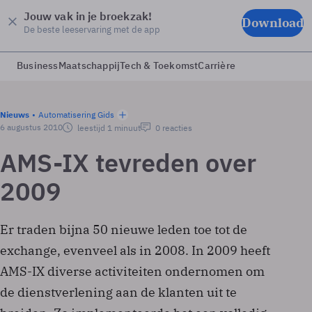
Jouw vak in je broekzak!
Download
De beste leeservaring met de app
Business
Maatschappij
Tech & Toekomst
Carrière
Nieuws
Automatisering Gids
6 augustus 2010
leestijd 1 minuut
0 reacties
AMS-IX tevreden over
2009
Er traden bijna 50 nieuwe leden toe tot de
exchange, evenveel als in 2008. In 2009 heeft
AMS-IX diverse activiteiten ondernomen om
de dienstverlening aan de klanten uit te