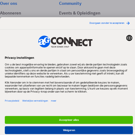
Over ons
Community
Abonneren
Events & Opleidingen
Adverteren
Nieuwsbrieven
Contact
Vacatures
Colofon
Whitepapers
Onze app
Privacyinstellingen
Volg ons
Redactionele partner
Algemene Voorwaarden & Copyrights
Privacy & Cookies