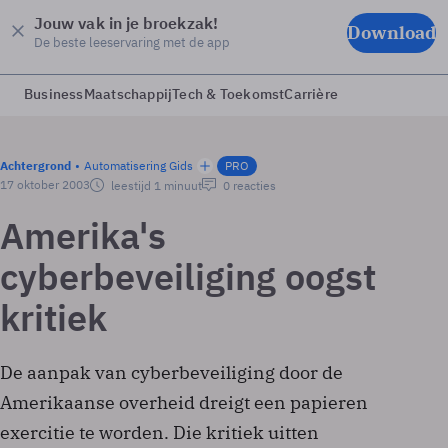
Jouw vak in je broekzak!
Download
De beste leeservaring met de app
Business
Maatschappij
Tech & Toekomst
Carrière
Achtergrond
Automatisering Gids
PRO
17 oktober 2003
leestijd 1 minuut
0 reacties
Amerika's
cyberbeveiliging oogst
kritiek
De aanpak van cyberbeveiliging door de
Amerikaanse overheid dreigt een papieren
exercitie te worden. Die kritiek uitten