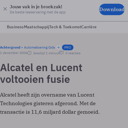
Jouw vak in je broekzak!
Download
De beste leeservaring met de app
Business
Maatschappij
Tech & Toekomst
Carrière
Achtergrond
Automatisering Gids
PRO
1 december 2006
leestijd 1 minuut
0 reacties
Alcatel en Lucent
voltooien fusie
Alcatel heeft zijn overname van Lucent
Technologies gisteren afgerond. Met de
transactie is 11,6 miljard dollar gemoeid.