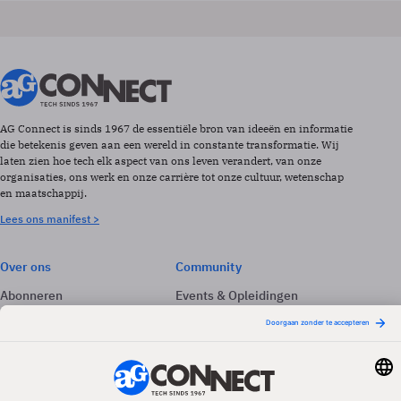
AG Connect is sinds 1967 de essentiële bron van ideeën en informatie
die betekenis geven aan een wereld in constante transformatie. Wij
laten zien hoe tech elk aspect van ons leven verandert, van onze
organisaties, ons werk en onze carrière tot onze cultuur, wetenschap
en maatschappij.
Lees ons manifest >
Over ons
Community
Abonneren
Events & Opleidingen
Adverteren
Nieuwsbrieven
Contact
Vacatures
Colofon
Whitepapers
Onze app
Privacyinstellingen