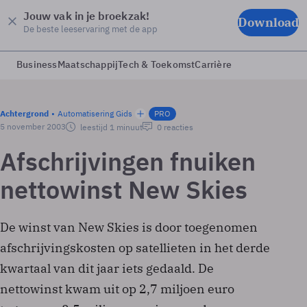
Jouw vak in je broekzak!
Download
De beste leeservaring met de app
Business
Maatschappij
Tech & Toekomst
Carrière
Achtergrond
Automatisering Gids
PRO
5 november 2003
leestijd 1 minuut
0 reacties
Afschrijvingen fnuiken
nettowinst New Skies
De winst van New Skies is door toegenomen
afschrijvingskosten op satellieten in het derde
kwartaal van dit jaar iets gedaald. De
nettowinst kwam uit op 2,7 miljoen euro