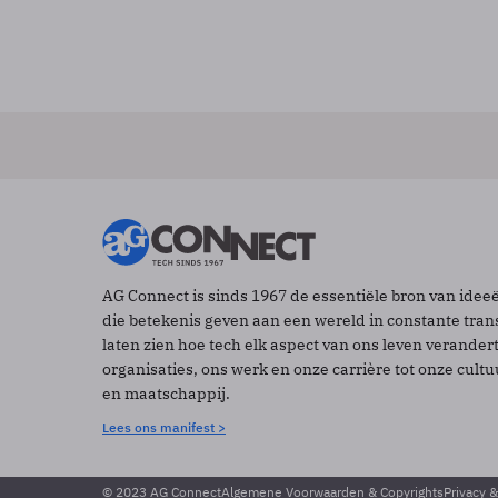
AG Connect is sinds 1967 de essentiële bron van idee
die betekenis geven aan een wereld in constante tran
laten zien hoe tech elk aspect van ons leven verander
organisaties, ons werk en onze carrière tot onze cult
en maatschappij.
Lees ons manifest >
© 2023 AG Connect
Algemene Voorwaarden & Copyrights
Privacy 