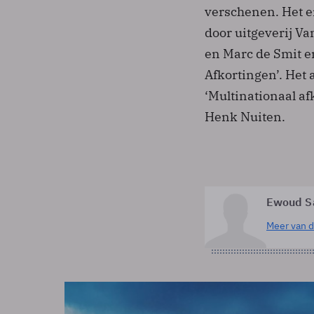
verschenen. Het e
door uitgeverij Va
en Marc de Smit en 
Afkortingen’. Het 
‘Multinationaal af
Henk Nuiten.
Ewoud S
Meer van d