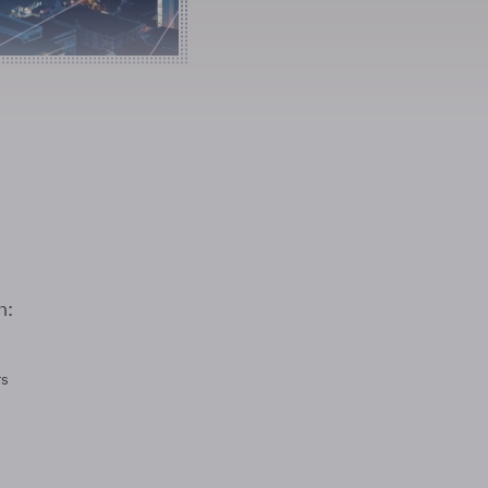
n:
rs