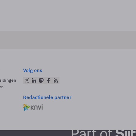
Volg ons
eidingen
en
Redactionele partner