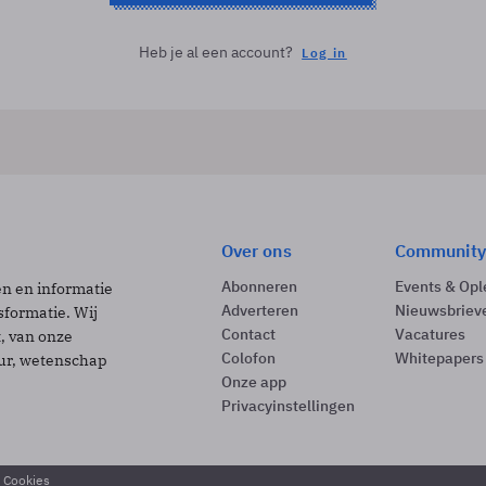
Heb je al een account?
Log in
Over ons
Community
Abonneren
Events & Opl
ën en informatie
Adverteren
Nieuwsbriev
sformatie. Wij
Contact
Vacatures
t, van onze
Colofon
Whitepapers
uur, wetenschap
Onze app
Privacyinstellingen
& Cookies