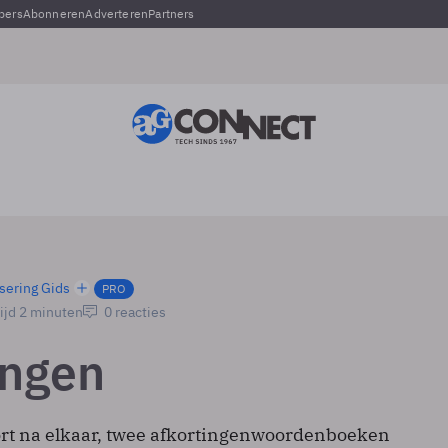
pers
Abonneren
Adverteren
Partners
sering Gids
PRO
ijd 2 minuten
0 reacties
ingen
kort na elkaar, twee afkortingenwoordenboeken