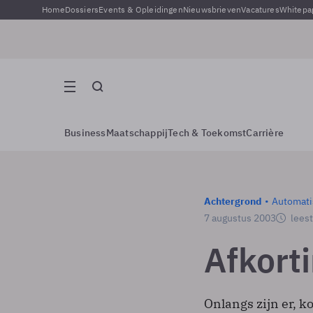
Home
Dossiers
Events & Opleidingen
Nieuwsbrieven
Vacatures
Whitepa
Business
Maatschappij
Tech & Toekomst
Carrière
Achtergrond
Automati
7 augustus 2003
leest
Afkort
Onlangs zijn er, 