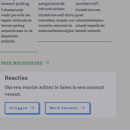
bewust gedrag
aangestuurde
voorbereid?
infrastructuur
Cybersecurity
Ontdek hoe een
werkt pas echt als
Ontdek hoe self-driving
goed
regels, techniek en
netwerken zorgen voor
calamiteitenplan
bewust gedrag
controle, eenvoud en
schade beperkt en
samenkomen in de
toekomstbestendigheid.
herstel versnelt.
dagelijkse
praktijk.
MEER WHITEPAPERS
Reacties
Om een reactie achter te laten is een account
vereist.
Inloggen
Word abonnee