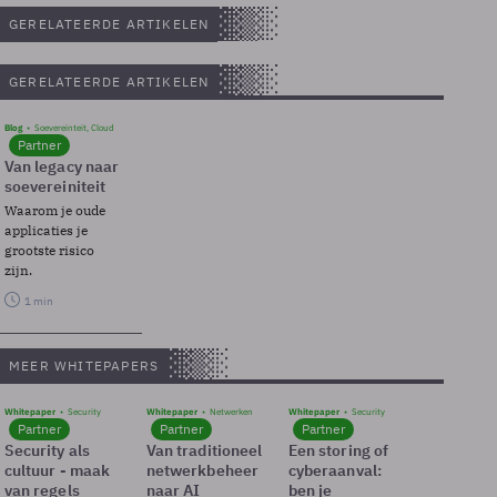
GERELATEERDE ARTIKELEN
GERELATEERDE ARTIKELEN
Blog
Soevereinteit, Cloud
Partner
Van legacy naar
soevereiniteit
Waarom je oude
applicaties je
grootste risico
zijn.
1 min
MEER WHITEPAPERS
Whitepaper
Security
Whitepaper
Netwerken
Whitepaper
Security
Partner
Partner
Partner
Security als
Van traditioneel
Een storing of
cultuur - maak
netwerkbeheer
cyberaanval:
van regels
naar AI
ben je