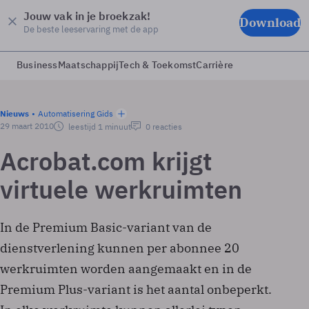
Jouw vak in je broekzak!
Download
De beste leeservaring met de app
Business
Maatschappij
Tech & Toekomst
Carrière
Nieuws
Automatisering Gids
29 maart 2010
leestijd 1 minuut
0 reacties
Acrobat.com krijgt
virtuele werkruimten
In de Premium Basic-variant van de
dienstverlening kunnen per abonnee 20
werkruimten worden aangemaakt en in de
Premium Plus-variant is het aantal onbeperkt.