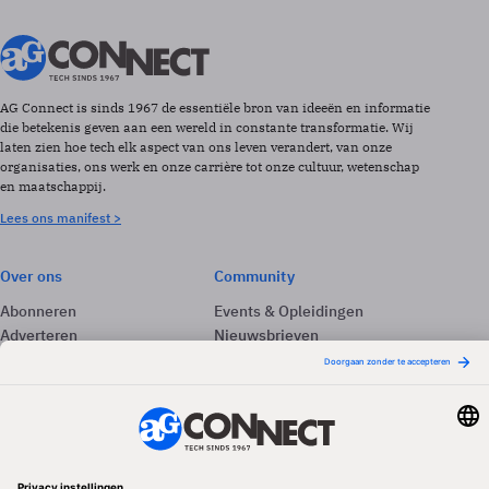
AG Connect is sinds 1967 de essentiële bron van ideeën en informatie
die betekenis geven aan een wereld in constante transformatie. Wij
laten zien hoe tech elk aspect van ons leven verandert, van onze
organisaties, ons werk en onze carrière tot onze cultuur, wetenschap
en maatschappij.
Lees ons manifest >
Over ons
Community
Abonneren
Events & Opleidingen
Adverteren
Nieuwsbrieven
Contact
Vacatures
Colofon
Whitepapers
Onze app
Privacyinstellingen
Volg ons