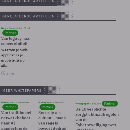
GERELATEERDE ARTIKELEN
GERELATEERDE ARTIKELEN
Blog
Soevereinteit, Cloud
Partner
Van legacy naar
soevereiniteit
Waarom je oude
applicaties je
grootste risico
zijn.
1 min
MEER WHITEPAPERS
Whitepaper
Netwerken
Whitepaper
Security
Partner
Whitepaper
Security
Partner
Partner
De 10 verplichte
Van traditioneel
Security als
zorgplichtmaatregelen
netwerkbeheer
cultuur - maak
van de
naar AI
van regels
Cyberbeveiligingswet
aangestuurde
bewust gedrag