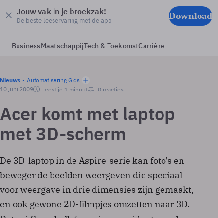
Jouw vak in je broekzak!
Download
De beste leeservaring met de app
Business
Maatschappij
Tech & Toekomst
Carrière
Nieuws
Automatisering Gids
10 juni 2009
leestijd 1 minuut
0 reacties
Acer komt met laptop
met 3D-scherm
De 3D-laptop in de Aspire-serie kan foto’s en
bewegende beelden weergeven die speciaal
voor weergave in drie dimensies zijn gemaakt,
en ook gewone 2D-filmpjes omzetten naar 3D.