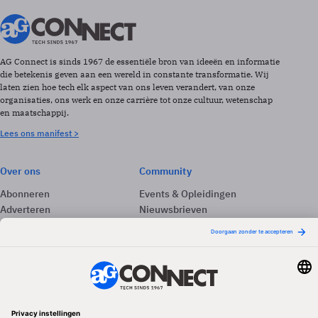
AG Connect is sinds 1967 de essentiële bron van ideeën en informatie
die betekenis geven aan een wereld in constante transformatie. Wij
laten zien hoe tech elk aspect van ons leven verandert, van onze
organisaties, ons werk en onze carrière tot onze cultuur, wetenschap
en maatschappij.
Lees ons manifest >
Over ons
Community
Abonneren
Events & Opleidingen
Adverteren
Nieuwsbrieven
Contact
Vacatures
Colofon
Whitepapers
Onze app
Privacyinstellingen
Volg ons