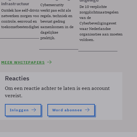
uitgelegd
infrastructuur
Cybersecurity
De 10 verplichte
Ontdek hoe self-driving
werkt pas echt als
zorgplichtmaatregelen
netwerken zorgen voor
regels, techniek en
van de
controle, eenvoud en
bewust gedrag
Cyberbeveiligingswet
toekomstbestendigheid.
samenkomen in de
waar Nederlandse
dagelijkse
organisaties aan moeten
praktijk.
voldoen.
MEER WHITEPAPERS
Reacties
Om een reactie achter te laten is een account
vereist.
Inloggen
Word abonnee