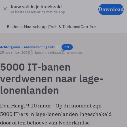
Jouw vak in je broekzak!
Download
De beste leeservaring met de app
Business
Maatschappij
Tech & Toekomst
Carrière
Achtergrond
Automatisering Gids
PRO
25 november 2003
leestijd 1 minuut
0 reacties
5000 IT-banen
verdwenen naar lage-
lonenlanden
Den Haag, 9.10 muur - Op dit moment zijn
5000 IT-ers in lage-lonenlanden ingeschakeld
door of ten behoeve van Nederlandse