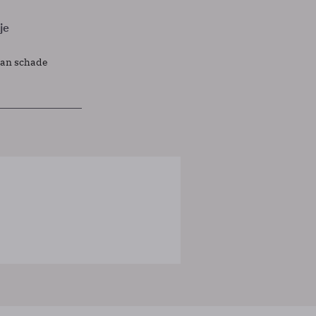
je
lan schade