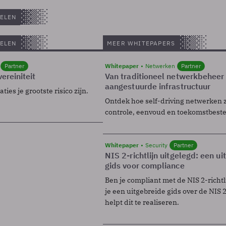
ELEN
ELEN
MEER WHITEPAPERS
Partner
Whitepaper
Netwerken
Partner
ereiniteit
Van traditioneel netwerkbeheer
aangestuurde infrastructuur
ies je grootste risico zijn.
Ontdek hoe self-driving netwerken 
controle, eenvoud en toekomstbest
Whitepaper
Security
Partner
NIS 2-richtlijn uitgelegd: een u
gids voor compliance
Ben je compliant met de NIS 2-richtl
je een uitgebreide gids over de NIS 2-
helpt dit te realiseren.