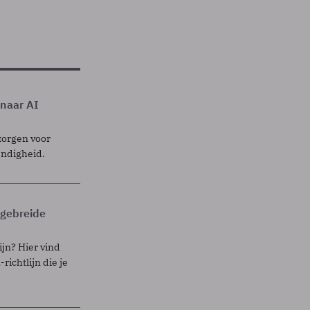
 naar AI
zorgen voor
endigheid.
itgebreide
ijn? Hier vind
richtlijn die je