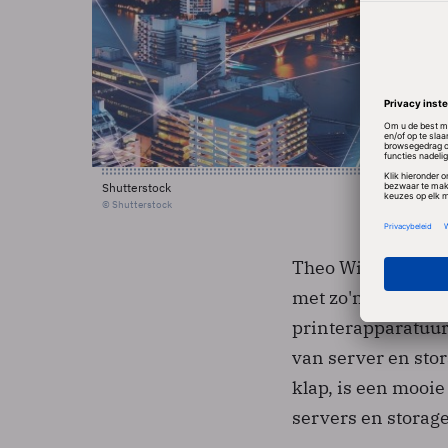
Shutterstock
© Shutterstock
Theo Willems, Alg
met zo'n tien Univ
printerapparatuur
van server en stor
klap, is een mooie
servers en storage