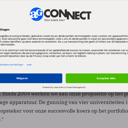
emeen Directeur Scholten Awater: "Scholten Awater h
ersiteiten contracten op het gebied van pc's, laptops
. Sinds 2004 werken we aan onze propositie op het g
age apparatuur. De gunning van vier universiteiten 
 opsteker voor onze succesvolle koers op het portfoli
."