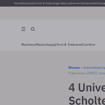
Home
Dossiers
Events & Opleidingen
Nieuwsbrieven
Vacatures
Whitepa
Business
Maatschappij
Tech & Toekomst
Carrière
Nieuws
Automatiserin
9 december 2009
lees
4 Unive
Scholt