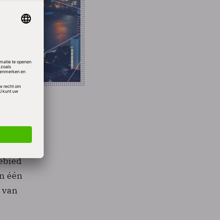
eeft al
 en
ebied
in één
o van