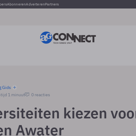
pers
Abonneren
Adverteren
Partners
g Gids
tijd 1 minuut
0 reacties
rsiteiten kiezen voo
en Awater