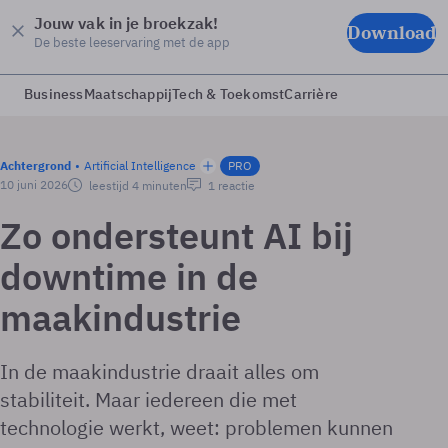
Jouw vak in je broekzak!
Download
De beste leeservaring met de app
Business
Maatschappij
Tech & Toekomst
Carrière
Achtergrond
Artificial Intelligence
PRO
10 juni 2026
leestijd 4 minuten
1 reactie
Zo ondersteunt AI bij
downtime in de
maakindustrie
In de maakindustrie draait alles om
stabiliteit. Maar iedereen die met
technologie werkt, weet: problemen kunnen