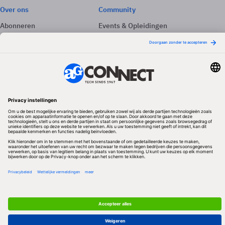
Over ons
Community
Abonneren
Events & Opleidingen
Adverteren
Nieuwsbrieven
Contact
Vacatures
Colofon
Whitepapers
Onze app
Privacyinstellingen
Volg ons
Redactionele partner
Algemene Voorwaarden & Copyrights
Privacy & Cookies