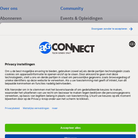
Over ons
Community
Abonneren
Events & Opleidingen
Adverteren
Nieuwsbrieven
Contact
Vacatures
Colofon
Whitepapers
Onze app
Privacyinstellingen
Volg ons
Redactionele partner
Algemene Voorwaarden & Copyrights
Privacy & Cookies