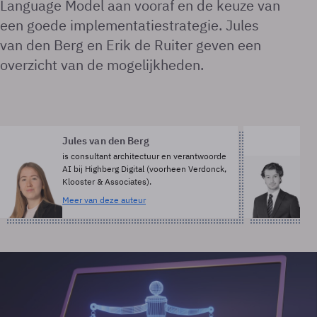
Language Model aan vooraf en de keuze van
een goede implementatiestrategie. Jules
van den Berg en Erik de Ruiter geven een
overzicht van de mogelijkheden.
Jules van den Berg
Er
is consultant architectuur en verantwoorde
is 
AI bij Highberg Digital (voorheen Verdonck,
Tr
Klooster & Associates).
Me
Meer van deze auteur