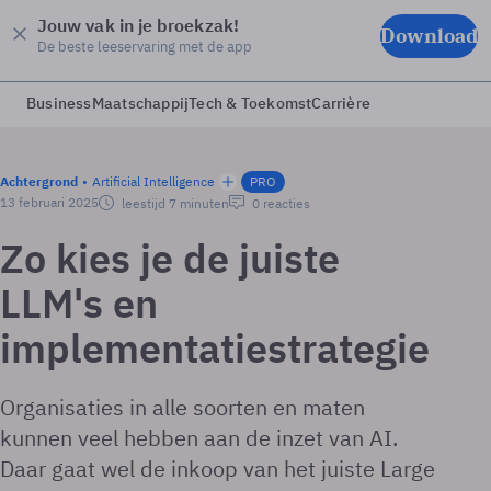
Jouw vak in je broekzak!
Download
De beste leeservaring met de app
Business
Maatschappij
Tech & Toekomst
Carrière
Achtergrond
Artificial Intelligence
PRO
13 februari 2025
leestijd 7 minuten
0 reacties
Zo kies je de juiste
LLM's en
implementatiestrategie
Organisaties in alle soorten en maten
kunnen veel hebben aan de inzet van AI.
Daar gaat wel de inkoop van het juiste Large