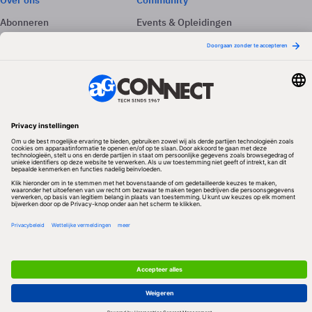
Over ons
Community
Abonneren
Events & Opleidingen
Adverteren
Nieuwsbrieven
Contact
Vacatures
Colofon
Whitepapers
Onze app
Privacyinstellingen
Volg ons
Redactionele partner
Algemene Voorwaarden & Copyrights
Privacy & Cookies