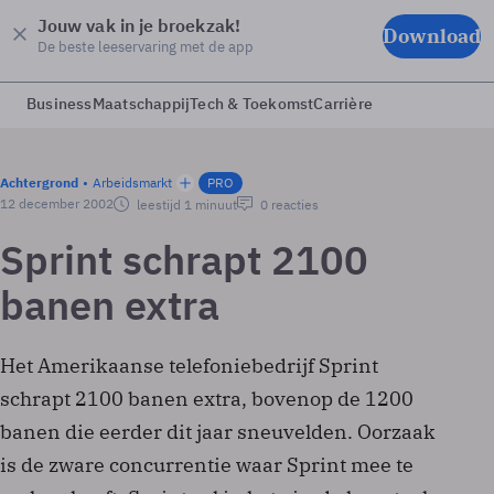
Jouw vak in je broekzak!
Download
De beste leeservaring met de app
Business
Maatschappij
Tech & Toekomst
Carrière
Achtergrond
Arbeidsmarkt
PRO
12 december 2002
leestijd 1 minuut
0 reacties
Sprint schrapt 2100
banen extra
Het Amerikaanse telefoniebedrijf Sprint
schrapt 2100 banen extra, bovenop de 1200
banen die eerder dit jaar sneuvelden. Oorzaak
is de zware concurrentie waar Sprint mee te