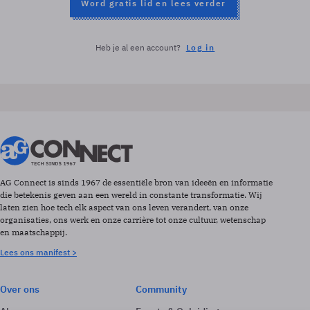
Word gratis lid en lees verder
Heb je al een account?
Log in
AG Connect is sinds 1967 de essentiële bron van ideeën en informatie
die betekenis geven aan een wereld in constante transformatie. Wij
laten zien hoe tech elk aspect van ons leven verandert, van onze
organisaties, ons werk en onze carrière tot onze cultuur, wetenschap
en maatschappij.
Lees ons manifest >
Over ons
Community