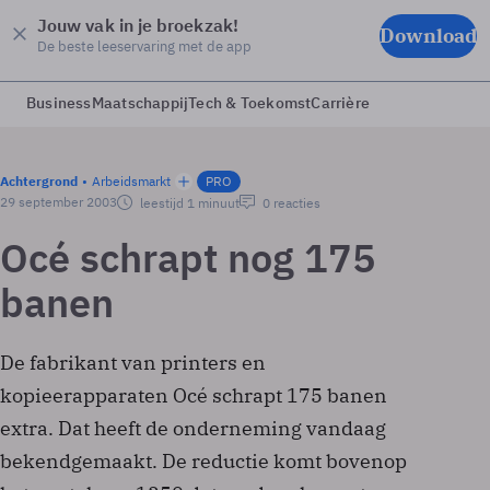
Jouw vak in je broekzak!
Download
De beste leeservaring met de app
Business
Maatschappij
Tech & Toekomst
Carrière
Achtergrond
Arbeidsmarkt
PRO
29 september 2003
leestijd 1 minuut
0 reacties
Océ schrapt nog 175
banen
De fabrikant van printers en
kopieerapparaten Océ schrapt 175 banen
extra. Dat heeft de onderneming vandaag
bekendgemaakt. De reductie komt bovenop