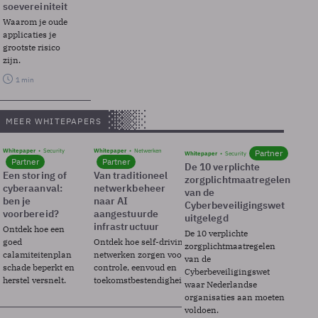
soevereiniteit
Waarom je oude
applicaties je
grootste risico
zijn.
1 min
MEER WHITEPAPERS
Whitepaper
Security
Whitepaper
Netwerken
Partner
Whitepaper
Security
Partner
Partner
De 10 verplichte
Een storing of
Van traditioneel
zorgplichtmaatregelen
cyberaanval:
netwerkbeheer
van de
ben je
naar AI
Cyberbeveiligingswet
voorbereid?
aangestuurde
uitgelegd
infrastructuur
Ontdek hoe een
De 10 verplichte
goed
Ontdek hoe self-driving
zorgplichtmaatregelen
calamiteitenplan
netwerken zorgen voor
van de
schade beperkt en
controle, eenvoud en
Cyberbeveiligingswet
herstel versnelt.
toekomstbestendigheid.
waar Nederlandse
organisaties aan moeten
voldoen.