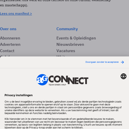
en maatschappij.
Lees ons manifest >
Over ons
Community
Abonneren
Events & Opleidingen
Adverteren
Nieuwsbrieven
Contact
Vacatures
Colofon
Whitepapers
Onze app
Privacyinstellingen
Volg ons
Redactionele partner