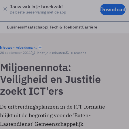
Jouw vak in je broekzak!
Download
De beste leeservaring met de app
Business
Maatschappij
Tech & Toekomst
Carrière
Nieuws
Arbeidsmarkt
20 september 2011
leestijd 3 minuten
0 reacties
Miljoenennota:
Veiligheid en Justitie
zoekt ICT'ers
De uitbreidingsplannen in de ICT-formatie
blijkt uit de begroting voor de 'Baten-
Lastendienst' Gemeenschappelijk